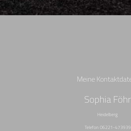
Meine Kontaktdat
Sophia Föhr
Heidelberg
Telefon 06221-473939