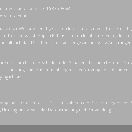
Umsatzsteuergesetz: DE 143369868
: Sophia Föhr
 dieser Website bereitgestellten Informationen vollständig, richtig un
 indirekt verweist. Sophia Föhr ist für den Inhalt einer Seite, die mit
R behält sich das Recht vor, ohne vorherige Ankündigung Änderungen
elbare und unmittelbare Schäden oder Schäden, die durch fehlende Nu
laubte Handlung – im Zusammenhang mit der Nutzung von Dokumente
änglich sind.
bezogenen Daten ausschließlich im Rahmen der Bestimmungen des 
Art, Umfang und Zweck der Datenerhebung und Verwendung.