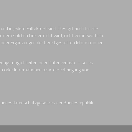
d in jedem Fall aktuell sind. Dies gilt auch für alle
 einem solchen Link erreicht wird, nicht verantwortlich.
 oder Ergänzungen der bereitgestellten Informationen
tzungsmöglichkeiten oder Datenverluste – sei es
n oder Informationen bzw. der Erbringung von
Bundesdatenschutzgesetzes der Bundesrepublik